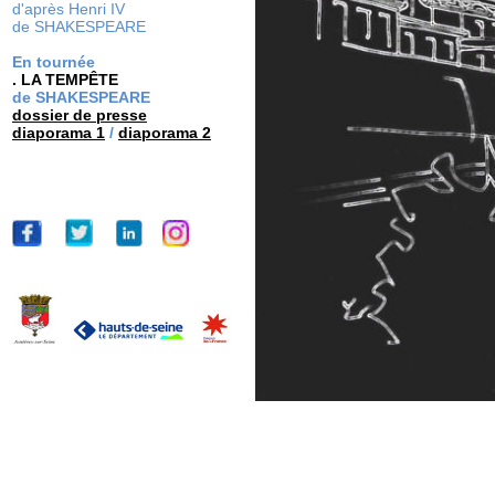
d'après Henri IV
de SHAKESPEARE
En tournée
. LA TEMPÊTE
de SHAKESPEARE
dossier de presse
diaporama 1
/
diaporama 2
dos