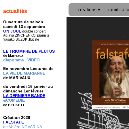
créations
ramificati
actualités
Ouverture de saison
samedi 13 septembre
ON JOUE
double concert
Aglaya ZINCHENKO, pianiste
Yasuko SUZUKI,flûtiste
LE TRIOMPHE DE PLUTUS
de Marivaux
diaporama
VIDEO
En novembre Lectures de
LA VIE DE MARIANNE
de MARIVAUX
du vendredi 16 janvier au
dimanche 1er février
LA DERNIERE BANDE
&COMEDIE
de BECKETT
Création 2026
FALSTAFE
de Valère NOVARINA